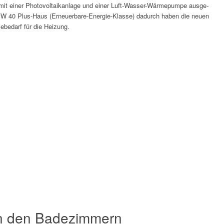
 einer Photo­­vol­taik­­anlage und einer Luft-Wasser-Wärmepumpe aus­ge­
KfW 40 Plus-Haus (Erneuerbare-Energie-Klasse) dadurch haben die neuen
ebedarf für die Heizung.
in den Badezimmern