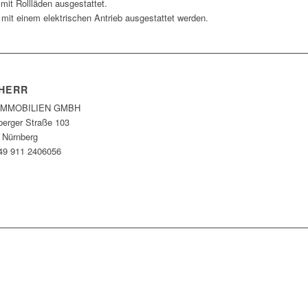
it Rollläden ausgestattet.
it einem elektrischen Antrieb ausgestattet werden.
HERR
IMMOBILIEN GMBH
berger Straße 103
 Nürnberg
+49 911 2406056