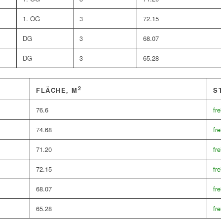
1. OG
3
72.15
DG
3
68.07
DG
3
65.28
2
S
FLÄCHE, M
76.6
fre
74.68
fre
71.20
fre
72.15
fre
68.07
fre
65.28
fre