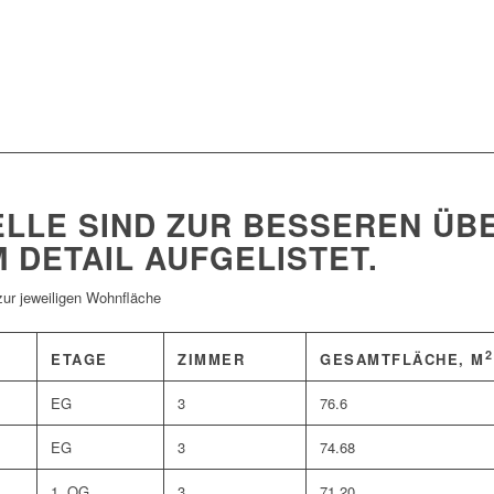
ELLE SIND ZUR BESSEREN ÜB
 DETAIL AUFGELISTET.
zur jeweiligen Wohnfläche
2
ETAGE
ZIMMER
GESAMTFLÄCHE, M
EG
3
76.6
EG
3
74.68
1. OG
3
71.20