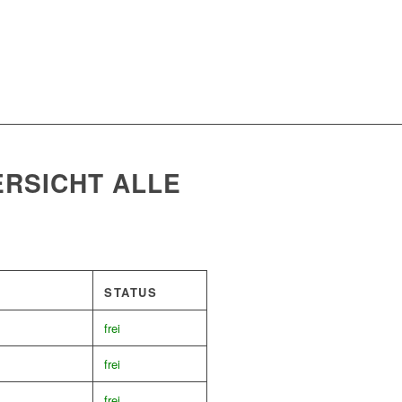
ERSICHT ALLE
STATUS
frei
frei
frei